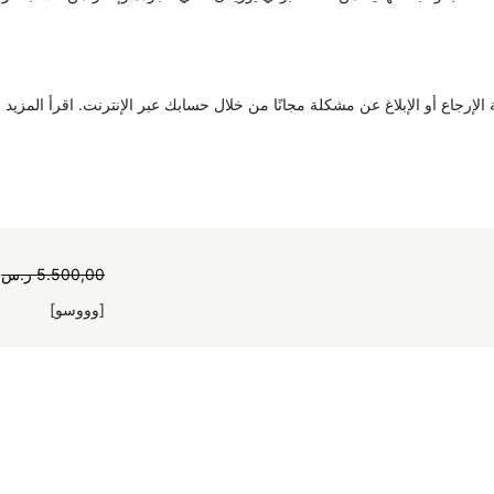
5.500,00
ر.س
[وووسو]