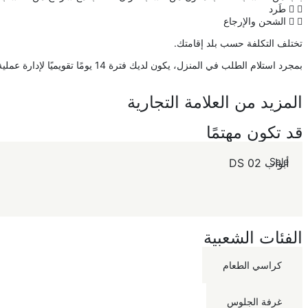
طَرد
الشحن والإرجاع
تختلف التكلفة حسب بلد إقامتك.
بمجرد استلام الطلب في المنزل، يكون لديك فترة 14 يومًا تقويميًا لإدارة عملية الإرجاع أو الإبلاغ عن مشكلة مجانًا من خلال حسابك عبر الإنترنت. اقرأ المزيد على
المزيد من العلامة التجارية
قد تكون مهتمًا
Sale
أبواب DS 02
الفئات الشعبية
كراسي الطعام
غرفة الجلوس