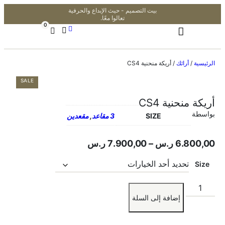
بيت التصميم - حيث الإبداع والحرفية
تعالوا معًا.
0
الرئيسية
/
أرائك
/ أريكة منحنية CS4
SALE
أريكة منحنية CS4
بواسطة
SIZE
3 مقاعد
,
مقعدين
6.800,00
ر.س
–
7.900,00
ر.س
Size
إضافة إلى السلة