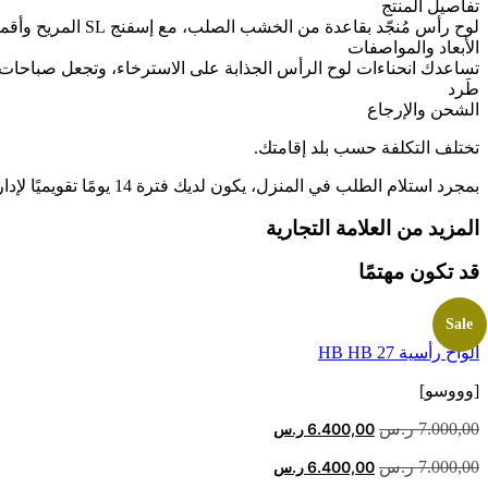
تفاصيل المنتج
22
لوح رأس مُنجّد بقاعدة من الخشب الصلب، مع إسفنج SL المريح وأقمشة أوروبية فاخرة.
الأبعاد والمواصفات
تساعدك انحناءات لوح الرأس الجذابة على الاسترخاء، وتجعل صباحات الن
طَرد
الشحن والإرجاع
تختلف التكلفة حسب بلد إقامتك.
بمجرد استلام الطلب في المنزل، يكون لديك فترة 14 يومًا تقويميًا لإدارة عملية الإرجاع أو الإبلاغ عن مشكلة مجانًا من خلال حسابك عبر الإنترنت. اقرأ المزيد على
المزيد من العلامة التجارية
قد تكون مهتمًا
Sale
ألواح رأسية HB HB 27
[وووسو]
السعر
السعر
7.000,00
ر.س
6.400,00
ر.س
الأصلي
الحالي
السعر
السعر
7.000,00
ر.س
6.400,00
ر.س
هو:
هو:
الأصلي
الحالي