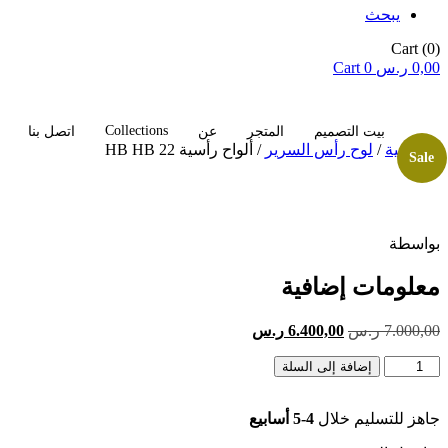
يبحث
Cart
(0)
0,00
ر.س
0
Cart
Collections
بيت التصميم
المتجر
عن
اتصل بنا
الرئيسية
/
لوح رأس السرير
/ ألواح رأسية HB HB 22
Sale
بواسطة
معلومات إضافية
السعر
السعر
7.000,00
ر.س
6.400,00
ر.س
الأصلي
الحالي
كمية
هو:
إضافة إلى السلة
هو:
ألواح
7.000,00 ر.س.
6.400,00 ر.س.
رأسية
جاهز للتسليم خلال
4-5 أسابيع
HB
HB