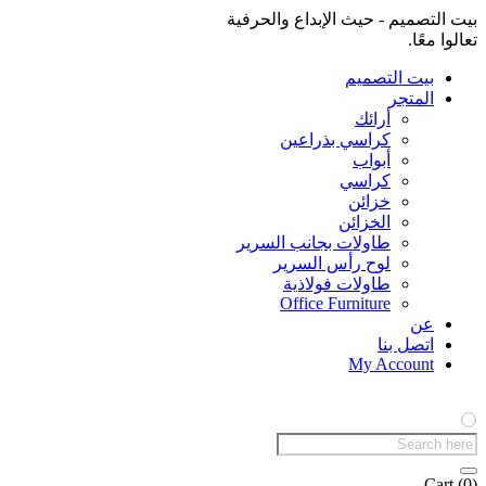
بيت التصميم - حيث الإبداع والحرفية
تعالوا معًا.
بيت التصميم
المتجر
أرائك
كراسي بذراعين
أبواب
كراسي
خزائن
الخزائن
طاولات بجانب السرير
لوح رأس السرير
طاولات فولاذية
Office Furniture
عن
اتصل بنا
My Account
Products
search
Cart
(0)