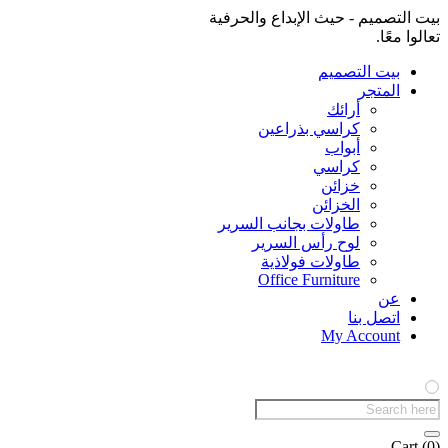
بيت التصميم - حيث الإبداع والحرفية
تعالوا معًا.
بيت التصميم
المتجر
أرائك
كراسي بذراعين
أبواب
كراسي
خزائن
الخزائن
طاولات بجانب السرير
لوح رأس السرير
طاولات فولاذية
Office Furniture
عن
اتصل بنا
My Account
Products
search
Cart
(0)