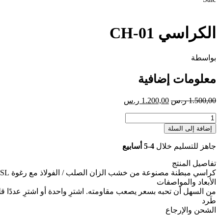
الكراسي CH-01
بواسطة
معلومات إضافية
السعر
السعر
1.500,00
ر.س
1.200,00
ر.س
الأصلي
الحالي
كمية
هو:
هو:
الكراسي
1.500,00 ر.س.
1.200,00 ر.س.
إضافة إلى السلة
CH-
01
جاهز للتسليم خلال
4-5 أسابيع
تفاصيل المنتج
كراسي مبطنة مصنوعة من خشب الزان الصلب / الفولاذ مع رغوة SL المريحة والأقمشة ذات المعايير الأوروبية.
الأبعاد والمواصفات
من السهل أن تحبه بسعر يصعب مقاومته. اشترِ واحدة أو اشترِ عددًا ق
طَرد
الشحن والإرجاع