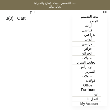
بيت التصميم - حيث الإبداع والحرفية
تعالوا معًا.
بيت التصميم
(0)
Cart
المتجر
أرائك
كراسي
بذراعين
أبواب
كراسي
خزائن
الخزائن
طاولات
بجانب السرير
لوح رأس
السرير
طاولات
فولاذية
Office
Furniture
عن
اتصل بنا
My Account