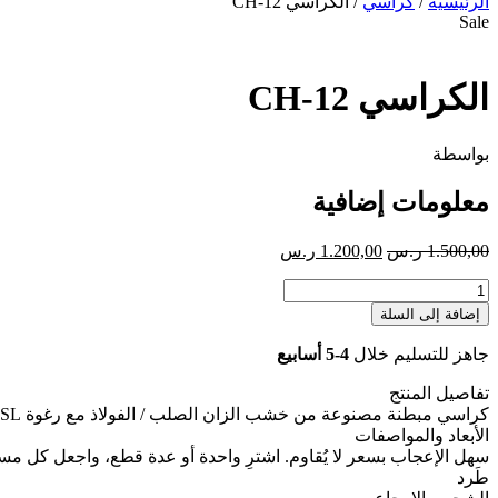
الرئيسية
/
كراسي
/ الكراسي CH-12
Sale
الكراسي CH-12
بواسطة
معلومات إضافية
السعر
السعر
1.500,00
ر.س
1.200,00
ر.س
الأصلي
الحالي
كمية
هو:
هو:
الكراسي
1.500,00 ر.س.
1.200,00 ر.س.
إضافة إلى السلة
CH-
12
جاهز للتسليم خلال
4-5 أسابيع
تفاصيل المنتج
كراسي مبطنة مصنوعة من خشب الزان الصلب / الفولاذ مع رغوة SL المريحة والأقمشة ذات المعايير الأوروبية.
الأبعاد والمواصفات
سهل الإعجاب بسعر لا يُقاوم. اشترِ واحدة أو عدة قطع، واجعل كل مس
طَرد