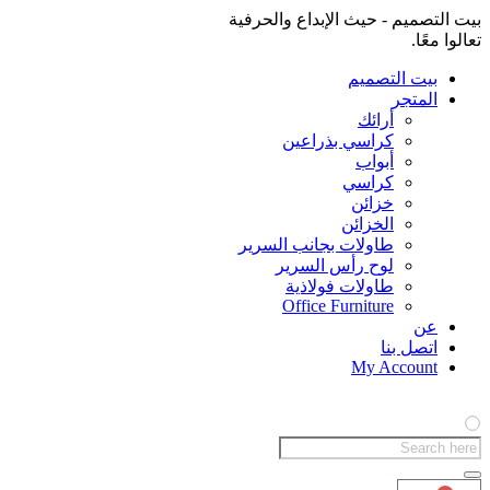
بيت التصميم - حيث الإبداع والحرفية
تعالوا معًا.
بيت التصميم
المتجر
أرائك
كراسي بذراعين
أبواب
كراسي
خزائن
الخزائن
طاولات بجانب السرير
لوح رأس السرير
طاولات فولاذية
Office Furniture
عن
اتصل بنا
My Account
Products
search