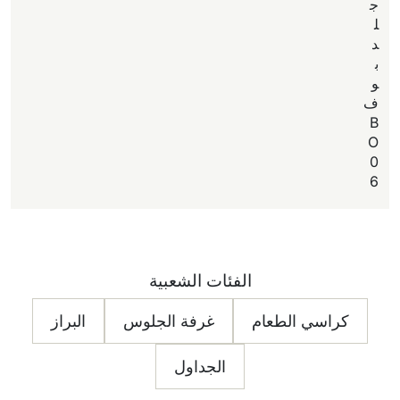
ج
ل
د
ب
و
ف
B
O
0
6
الفئات الشعبية
كراسي الطعام
غرفة الجلوس
البراز
الجداول