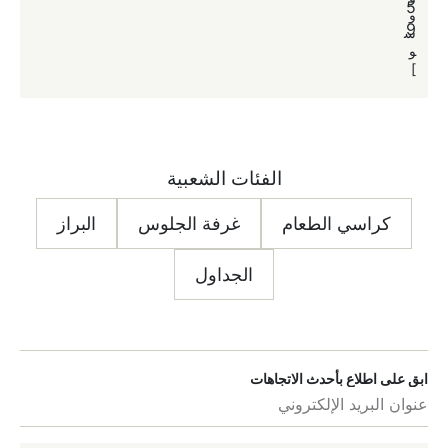
2
5
و
و
3
9
س
س
و
و
]
]
الفئات الشعبية
كراسي الطعام
غرفة الجلوس
البراز
الجداول
ابق على اطلاع بأحدث الاتجاهات