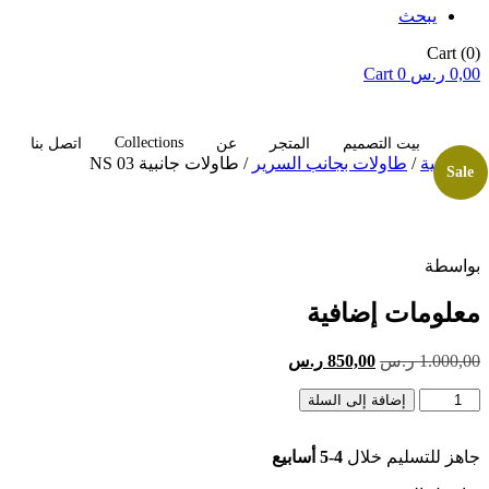
يبحث
Cart
(0)
0,00
ر.س
0
Cart
Collections
بيت التصميم
المتجر
عن
اتصل بنا
الرئيسية
/
طاولات بجانب السرير
/ طاولات جانبية NS 03
Sale
بواسطة
معلومات إضافية
السعر
السعر
1.000,00
ر.س
850,00
ر.س
الأصلي
الحالي
كمية
هو:
إضافة إلى السلة
هو:
طاولات
1.000,00 ر.س.
850,00 ر.س.
جانبية
جاهز للتسليم خلال
4-5 أسابيع
NS
03