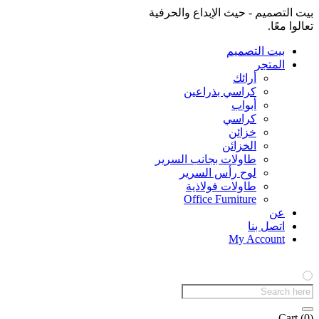
بيت التصميم - حيث الإبداع والحرفية
تعالوا معًا.
بيت التصميم
المتجر
أرائك
كراسي بذراعين
أبواب
كراسي
خزائن
الخزائن
طاولات بجانب السرير
لوح رأس السرير
طاولات فولاذية
Office Furniture
عن
اتصل بنا
My Account
Products
search
Cart
(0)