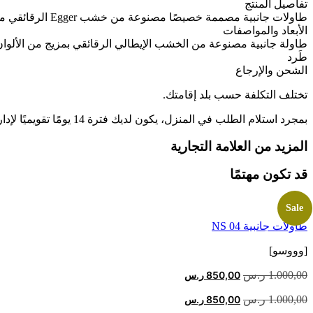
تفاصيل المنتج
طاولات جانبية مصممة خصيصًا مصنوعة من خشب Egger الرقائقي مع آلية الإغلاق الناعمة Hafele.
الأبعاد والمواصفات
طاولة جانبية مصنوعة من الخشب الإيطالي الرقائقي بمزيج من الألوان
طَرد
الشحن والإرجاع
تختلف التكلفة حسب بلد إقامتك.
بمجرد استلام الطلب في المنزل، يكون لديك فترة 14 يومًا تقويميًا لإدارة عملية الإرجاع أو الإبلاغ عن مشكلة مجانًا من خلال حسابك عبر الإنترنت. اقرأ المزيد على
المزيد من العلامة التجارية
قد تكون مهتمًا
Sale
طاولات جانبية NS 04
[وووسو]
السعر
السعر
1.000,00
ر.س
850,00
ر.س
الأصلي
الحالي
السعر
السعر
1.000,00
ر.س
850,00
ر.س
هو:
هو:
الأصلي
الحالي