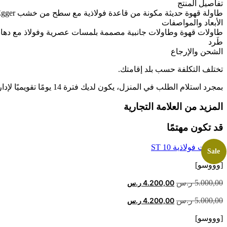
تفاصيل المنتج
طاولة قهوة حديثة مكونة من قاعدة فولاذية مع سطح من خشب Egger / سطح من الفولاذ / سطح من الرخام.
الأبعاد والمواصفات
طاولات قهوة وطاولات جانبية مصممة بلمسات عصرية وفولاذ مع دهانا
طَرد
الشحن والإرجاع
تختلف التكلفة حسب بلد إقامتك.
بمجرد استلام الطلب في المنزل، يكون لديك فترة 14 يومًا تقويميًا لإدارة عملية الإرجاع أو الإبلاغ عن مشكلة مجانًا من خلال حسابك عبر الإنترنت. اقرأ المزيد على
المزيد من العلامة التجارية
قد تكون مهتمًا
طاولات فولاذية ST 10
Sale
[وووسو]
السعر
السعر
5.000,00
ر.س
4.200,00
ر.س
الأصلي
الحالي
السعر
السعر
5.000,00
ر.س
4.200,00
ر.س
هو:
هو:
الأصلي
الحالي
5.000,00 ر.س.
4.200,00 ر.س.
[وووسو]
هو:
هو: