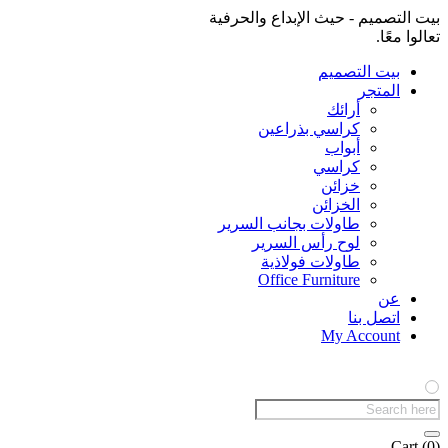
بيت التصميم - حيث الإبداع والحرفية
تعالوا معًا.
بيت التصميم
المتجر
أرائك
كراسي بذراعين
أبواب
كراسي
خزائن
الخزائن
طاولات بجانب السرير
لوح رأس السرير
طاولات فولاذية
Office Furniture
عن
اتصل بنا
My Account
Products
search
Cart
(0)