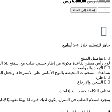
7.000,00
ر.س
6.400,00
ر.س
إضافة إلى السلة
جاهز للتسليم خلال
4-5 أسابيع
تفاصيل المنتج
لوح رأس مبطن بقاعدة مكونة من إطار خشبي صلب مع إسفنج SL المريح وأقمشة أوروبية عالية الجودة.
الأبعاد والمواصفات
تساعدك المنحنيات المحيطة باللوح الأمامي على الاسترخاء، وتجعل الص
طَرد
الشحن والإرجاع
تختلف التكلفة حسب بلد إقامتك.
بمجرد استلام الطلب في المنزل، يكون لديك فترة 14 يومًا تقويميًا لإدارة عملية الإرجاع أو الإبلاغ عن مشكلة مجانًا من خلال حسابك عبر الإنترنت. اقرأ المزيد على