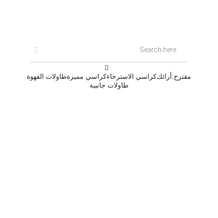
غير
نشط
مقترح:
أرائك
كراسي الاسترخاء
كراسي مميزة
طاولات القهوة
طاولات جانبية