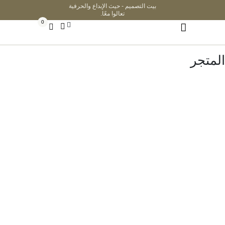
بيت التصميم - حيث الإبداع والحرفية
تعالوا معًا.
0
المتجر