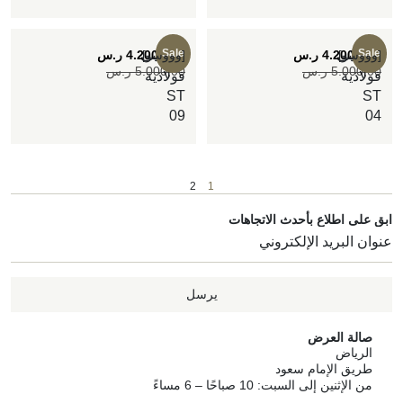
Sale
Sale
[وووسو]
4.200,00
ر.س
[وووسو]
4.200,00
ر.س
طاولات
طاولات
5.000,00
ر.س
5.000,00
ر.س
فولاذية
فولاذية
ST
ST
09
04
2
1
ق على اطلاع بأحدث الاتجاهات
يرسل
صالة العرض
الرياض
طريق الإمام سعود
من الإثنين إلى السبت: 10 صباحًا – 6 مساءً